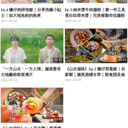
02:29
02:41
Ep.4 蠔仔肉碎泡飯｜分享洗蠔小貼
Ep.3 純米漿牛肉腸粉｜靠一件工具
士｜加大地魚粉的效果
煮出幼滑米漿｜完美複製布拉腸粉
2021-09-30
效果｜經典酒樓點心
2021-09-16
02:37
03:18
「一方山水・一方人情」越後妻有
《山水滋味》Ep.2 籠仔荷葉飯｜自
大地藝術祭宣傳片
家製｜媲美酒樓水準｜附食譜及做
2021-09-14
法
2021-09-09
03:47