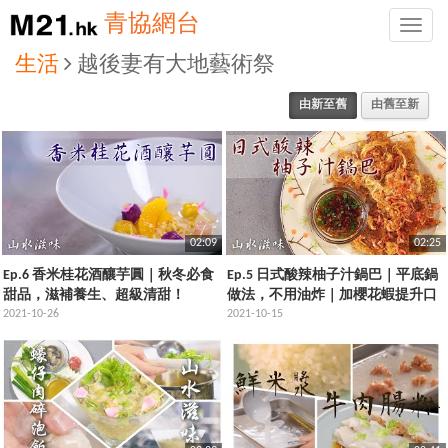
青協網台
Toggle
naviga
生活
越後妻有大地藝術祭
由新至舊
由舊至新
02:09
02:25
Ep.6 香米桂花酒釀芋圓｜秋冬必食
Ep.5 日式酸辣柚子汁鍋巴｜平底鍋
甜品，滋補養生、超級清甜！
做法，不用油炸｜加櫻花蝦提升口
2021-10-26
感同香味
2021-10-15