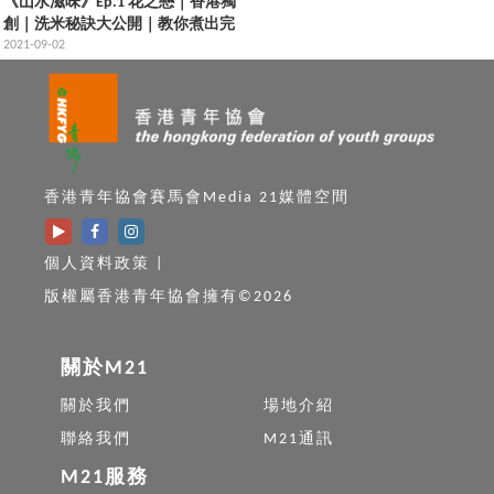
《山水滋味》Ep.1 花之戀｜香港獨
創｜洗米秘訣大公開｜教你煮出完
美壽司飯
2021-09-02
香港青年協會賽馬會Media 21媒體空間
個人資料政策
|
版權屬香港青年協會擁有©2026
關於M21
關於我們
場地介紹
聯絡我們
M21通訊
M21服務